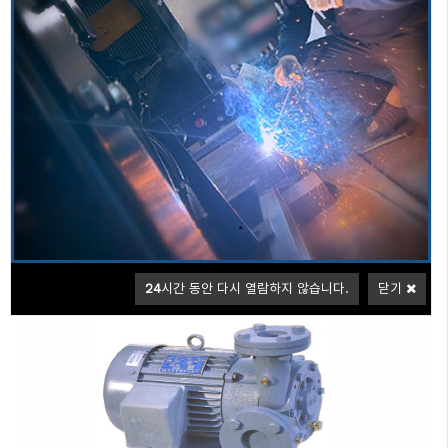
세미일체형
일체형충압펌프
보조펌프 웨스코
신뢰와 안전성을 최우선으로하는 소방용엔진펌프 분야 최고의 제품을 제공
합니다.
보조펌프 웨스코(WESTCO PUMP)
소화전 또는 스프링쿨러 배관의관내 압력을 유지하는 목적으로 사용되는 충
압펌프로 주로 웨스코형의 펌프를 사용한다.
24
시간 동안 다시 열람하지 않습니다.
닫기