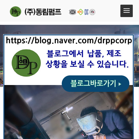
보조펌프 웨스코
엔진펌프
다단보류트모터펌프
보조펌프 웨스코