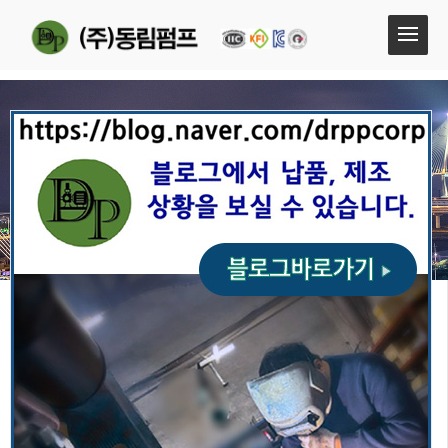
일체형충압펌프
엔진펌프
다단보류트모터펌프
보조펌프 웨스코