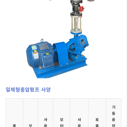
일체형충압펌프 사양
기
동
사
모
사
토
용
품
모
용
터
용
출
압