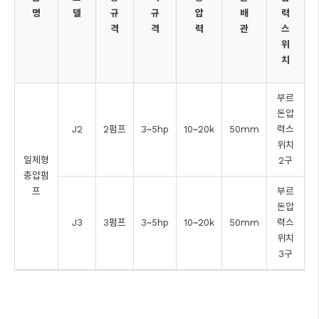
명
델
규
규
압
배
력
격
격
력
관
스
위
치
부르
돈압
J2
2펌프
3~5hp
10~20k
50mm
력스
위치
일체형
2구
충압펌
프
부르
돈압
J3
3펌프
3~5hp
10~20k
50mm
력스
위치
3구