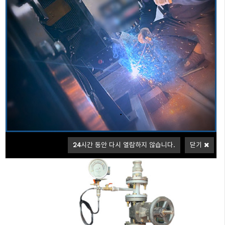
세미일체형
일체형충압펌프
일체형충압펌프
신뢰와 안전성을 최우선으로하는 소방용엔진펌프 분야 최고의 제품을 제공
합니다
일체형충압펌프
일체형충압펌프는 토출배관에 밸브와 함께 주펌프, 예비펌프, 충압펌프 등
각 펌프를 기동시키는 부르돈 압력스위치가 설치되어있는 보조펌프이다.
24
시간 동안 다시 열람하지 않습니다.
닫기