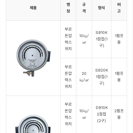
명
규
비
제품
형식
칭
격
고
부르
SB10K
돈압
10㎏/
1펌프
1점접(1
력스
㎠
용
구)
위치
부르
SB20K
돈압
20
1펌프
1점접(1
력스
㎏/㎠
용
구)
위치
부르
DB10K
돈압
10㎏/
2펌프
2점접
력스
㎠
용
(2구)
위치