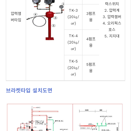
력스위치
TK-3
2. 압력계
압력챔
3펌프
(20㎏/
3. 압력챔버
버타입
용
㎠)
4. 오리픽스
호스
TK-4
5. 지지대
4펌프
(20㎏/
용
㎠)
TK-5
5펌프
(20㎏/
용
㎠)
브라켓타입 설치도면