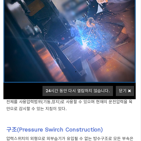
신뢰와 안전성을 최우선으로하는 소방용엔진펌프 분야 최고의 제품을 제공
합니다.
개요(General)
부르돈압력스위치
각 펌프마다
(주)동림펌프의
는 소방펌프 기동용으로
개별적(NFPA-20)
으로 설치되며, 한국소방기술원의 형식승인을 받은 기
동용압력스위치이다.
특징(Feature)
SB10K, DB20K 최대사용압력이 20㎏/㎠이며 LOW(a접점)와 HIGH(b접
24
시간 동안 다시 열람하지 않습니다.
닫기
점)에서 전기회로가 개폐됨으로 전자적 자기유지회로가 필요없고, 표시눈금
전체를 사용압력범위(기동,정지)로 사용할 수 있으며 현재의 운전압력을 육
안으로 감시할 수 있는 지침이 있다.
구조(Pressure Swirch Construction)
압력스위치의 외형으로 외부습기가 유입될 수 없는 방수구조로 모든 부속은