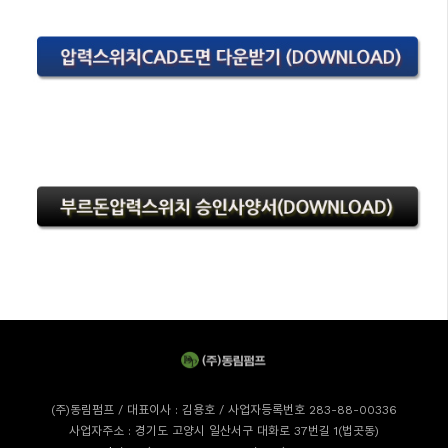
(주)동림펌프 / 대표이사 : 김용호 / 사업자등록번호 283-88-00336
사업자주소 : 경기도 고양시 일산서구 대화로 37번길 1(법곳동)