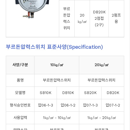
부르
DB20K
돈압
20
2펌프
2점접
력스
㎏/㎠
용
(2구)
위치
부르돈압력스위치 표준사양(Specification)
사양/구분
10㎏/㎠
20㎏/㎠
품명
부르돈압력스위치
부르돈압력스위치
모델명
SB10K
DB10K
SB20K
DB20K
형식승인번호
압06-1-3
압06-1-2
압07-1-3
압07-1-2
사용압력
1㎏/㎠ - 10㎏/㎠
1㎏/㎠ - 20㎏/㎠