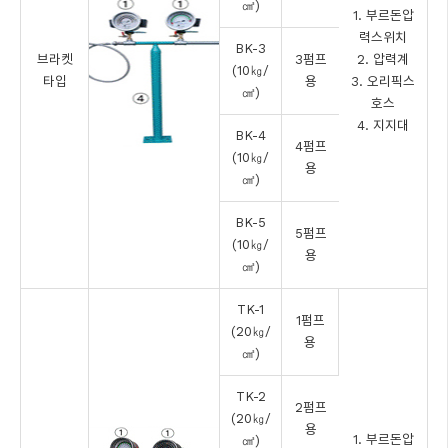
㎠)
1. 부르돈압
력스위치
BK-3
브라켓
3펌프
2. 압력계
(10㎏/
타입
용
3. 오리픽스
㎠)
호스
4. 지지대
BK-4
4펌프
(10㎏/
용
㎠)
BK-5
5펌프
(10㎏/
용
㎠)
TK-1
1펌프
(20㎏/
용
㎠)
TK-2
2펌프
(20㎏/
용
1. 부르돈압
㎠)