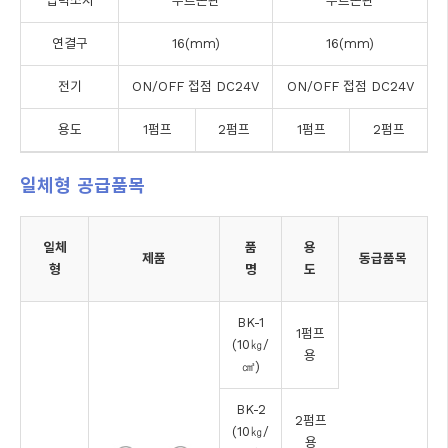
압력소자
부르돈관
부르돈관
연결구
16(mm)
16(mm)
전기
ON/OFF 접점 DC24V
ON/OFF 접점 DC24V
용도
1펌프
2펌프
1펌프
2펌프
일체형 공급품목
일체
품
용
제품
동급품목
형
명
도
BK-1
1펌프
(10㎏/
용
㎠)
BK-2
2펌프
(10㎏/
용