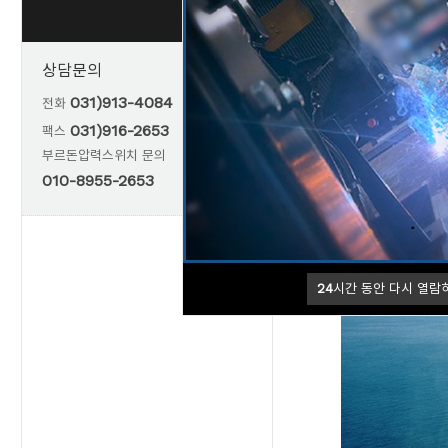
UL FM
신뢰와 안전성을 최우
상담문의
031)913-4084
전화
031)916-2653
팩스
부르돈압력스위치 문의
010-8955-2653
24
시간 동안 다시 열람