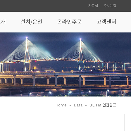
자료실
오시는길
소개
설치/운전
온라인주문
고객센터
엔진펌프 설치운전
엔진펌프취급설명서
부르돈압력스위치
Home
-
Data
-
UL FM 엔진펌프