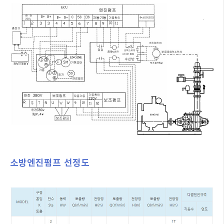
소방엔진펌프 선정도