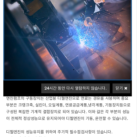
신뢰와 안전성을 최우선으로하는 소방용엔진펌프 분야 최고의 제품을 제공
합니다
개요(GENERAL)
소방용 엔진펌프는 화재발생 시 비상용 예비펌프로 평상 시 주기적 점검운전
으로 성능을 유지하여 화재 시 화재진압용 비상소방펌프입니다
특징(FEATURE)
축, 임페라 재질은 스테인레스(SUS)
펌프의
입니다. (스프링클러설
비의 화재안전기준(NFSC-103) 제5조17항)
24
시간 동안 다시 열람하지 않습니다.
닫기
엔진펌프의 구동장치는 산업용 디젤엔진으로 연료는 경유를 사용하며 중요
부분은 크랭크축, 실린더, 오일계통, 연료공급계통,냉각계통, 기동장치등으로
구성된 복잡한 기계적 결합장치로 되어 있습니다. 이와 갈은 각 부분의 성능
이 전체적 정상성능으로 유지되어야 디젤엔진이 기동, 운전할 수 있습니다.
디젤엔진의 성능유지를 위하여 주기적 필수점검사항이 있습니다.