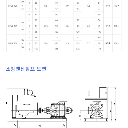
소방엔진펌프 도면