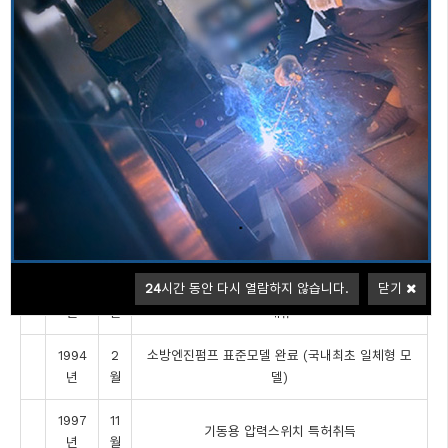
생명과 재산을 보호하는 소방용엔진펌프 분야에서 최고의 수준을 겸비하고
있는 엔진펌프
history
1990
3
동림기전 설립
년
월
1991
2
미국 PEERLESS PUMP 기술 및 판매제휴
년
월
24
시간 동안 다시 열람하지 않습니다.
닫기
1993
5
미국 FAIRBANKS MORSE PUMP 기술 및 판매
년
월
제휴
1994
2
소방엔진펌프 표준모델 완료 (국내최초 일체형 모
년
월
델)
1997
11
기동용 압력스위치 특허취득
년
월