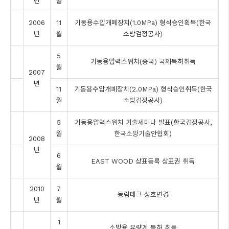
년
월
2006
11
기동용수압개폐장치(1.0MPa) 형식승인획득(한국
년
월
소방검정공사)
5
기동용압력스위치(중국) 국제특허취득
월
2007
년
11
기동용수압개폐장치(2.0MPa) 형식승인취득(한국
월
소방검정공사)
5
기동용압력스위치 기술세미나 발표(한국검정공사,
월
한국소방기술안협회)
2008
년
6
EAST WOOD 상표등록 상표권 취득
월
2010
7
동림테크 상호변경
년
월
1
소방용 유량계 특허 취득