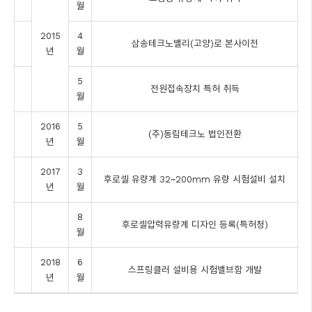
월
2015
4
삼송테크노밸리(고양)로 본사이전
년
월
5
전원접속장치 특허 취득
월
2016
5
(주)동림테크노 법인전환
년
월
2017
3
후로셀 유량계 32~200mm 유량 시험설비 설치
년
월
8
후로셀압력유량계 디자인 등록(특허청)
월
2018
6
스프링클러 설비용 시험밸브함 개발
년
월