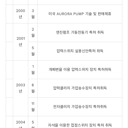
2000
3
미국 AURORA PUMP 기술 및 판매제휴
년
월
2
엔진펌프 기동전동기 특허 취득
월
2001
년
5
압력스위치 실용신안특허 취득
월
1
개폐변을 이용 압력스위치 장치 특허취득
월
2003
6
압력클러치 가압송수장치 특허취득
년
월
11
전자클러치 가압송수장치 특허취득
월
2004
5
자석을 이용한 접점스위치 장치 특허 취득